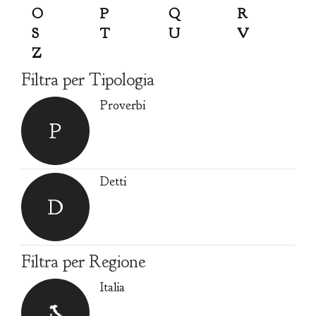
O
P
Q
R
S
T
U
V
Z
Filtra per Tipologia
Proverbi
P
Detti
D
Filtra per Regione
Italia