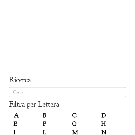
Ricerca
Filtra per Lettera
A
B
C
D
E
F
G
H
I
L
M
N