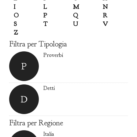
I
L
M
N
O
P
Q
R
S
T
U
V
Z
Filtra per Tipologia
Proverbi
P
Detti
D
Filtra per Regione
Italia