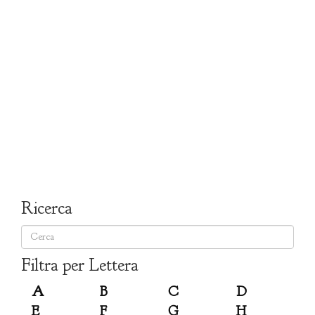
Ricerca
Filtra per Lettera
A
B
C
D
E
F
G
H