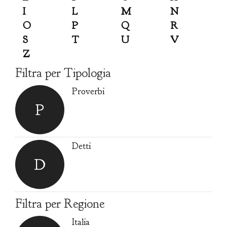
I
L
M
N
O
P
Q
R
S
T
U
V
Z
Filtra per Tipologia
Proverbi
P
Detti
D
Filtra per Regione
Italia