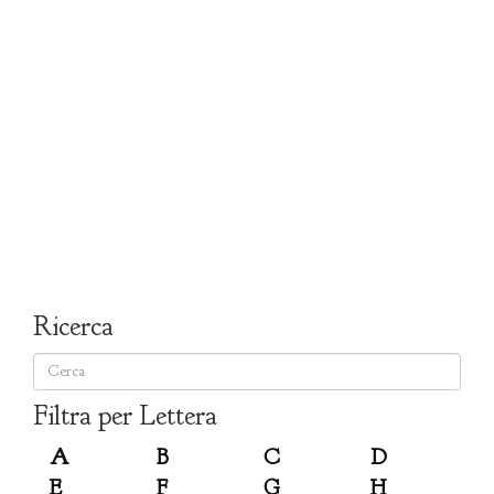
Ricerca
Filtra per Lettera
A
B
C
D
E
F
G
H